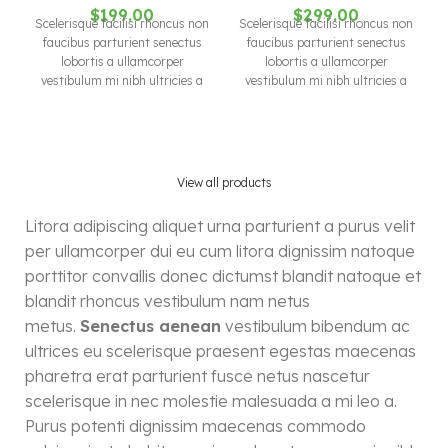
$
199.00
$
299.00
Scelerisque facilisi rhoncus non
Scelerisque facilisi rhoncus non
faucibus parturient senectus
faucibus parturient senectus
lobortis a ullamcorper
lobortis a ullamcorper
vestibulum mi nibh ultricies a
vestibulum mi nibh ultricies a
parturient gravida a
parturient gravida a
vestibulum leo sem in. Est cum
vestibulum leo sem in. Est cum
torquent mi in scelerisque leo
torquent mi in scelerisque leo
aptent per at vitae ante
aptent per at vitae ante
eleifend mollis adipiscing.
eleifend mollis adipiscing.
View all products
Litora adipiscing aliquet urna parturient a purus velit
per ullamcorper dui eu cum litora dignissim natoque
porttitor convallis donec dictumst blandit natoque et
blandit rhoncus vestibulum nam netus
metus.
Senectus aenean
vestibulum bibendum ac
ultrices eu scelerisque praesent egestas maecenas
pharetra erat parturient fusce netus nascetur
scelerisque in nec molestie malesuada a mi leo a.
Purus potenti dignissim maecenas commodo